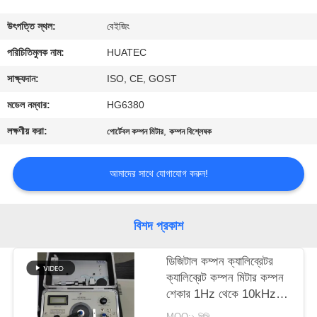
নিয়ন্ত্রণ
উৎপত্তি স্থল:
বেইজিং
যোগাযোগ
পরিচিতিমুলক নাম:
HUATEC
করুন
সাক্ষ্যদান:
ISO, CE, GOST
মডেল নম্বার:
HG6380
উদ্ধৃতির
লক্ষণীয় করা:
,
পোর্টেবল কম্পন মিটার
কম্পন বিশ্লেষক
জন্য
আবেদন
আমাদের সাথে যোগাযোগ করুন!
সাইট
বিশদ প্রকাশ
ম্যাপ
ডিজিটাল কম্পন ক্যালিব্রেটর
ক্যালিব্রেট কম্পন মিটার কম্পন
PRIVACY
শেকার 1Hz থেকে 10kHz
POLICY
ক্রমাগত নিয়মিত HG-5020i
MOQ:১ পিসি