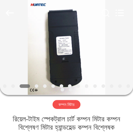
2026
HUATEC
GROUP
CORPORATION.
All
Rights
Reserved.
বাড়ি
পণ্য
আমাদের
সম্পর্কে
কারখানা
কম্পন মিটার
ভ্রমণ
রিয়েল-টাইম স্পেকট্রাল চার্ট কম্পন মিটার কম্পন
মান
বিশ্লেষণ মিটার হ্যান্ডহেল্ড কম্পন বিশ্লেষক