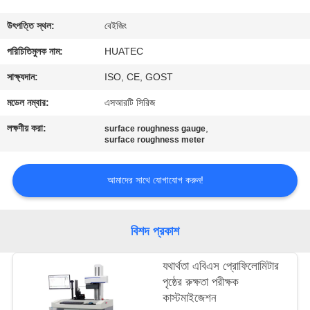
নিয়ন্ত্রণ
উৎপত্তি স্থল:
বেইজিং
যোগাযোগ
পরিচিতিমুলক নাম:
HUATEC
করুন
সাক্ষ্যদান:
ISO, CE, GOST
মডেল নম্বার:
এসআরটি সিরিজ
উদ্ধৃতির
লক্ষণীয় করা:
,
surface roughness gauge
জন্য
surface roughness meter
আবেদন
আমাদের সাথে যোগাযোগ করুন!
সাইট
বিশদ প্রকাশ
ম্যাপ
যথার্থতা এবিএস প্রোফিলোমিটার
PRIVACY
পৃষ্ঠের রুক্ষতা পরীক্ষক
কাস্টমাইজেশন
POLICY