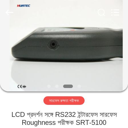
2026
HUATEC
GROUP
CORPORATION.
All
Rights
Reserved.
বাড়ি
পণ্য
আমাদের
সম্পর্কে
কারখানা
সারফেস রুক্ষতা পরীক্ষক
ভ্রমণ
LCD প্রদর্শন সঙ্গে RS232 ইন্টারফেস সারফেস
মান
Roughness পরীক্ষক SRT-5100