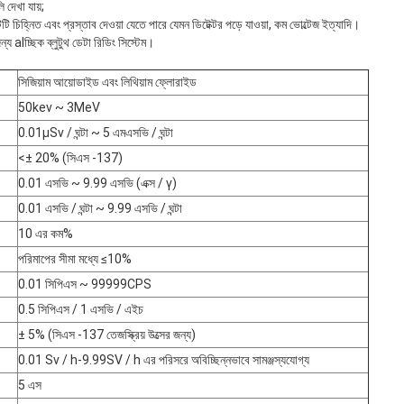
 দেখা যায়;
টিটি চিহ্নিত এবং প্রস্তাব দেওয়া যেতে পারে যেমন ডিটেক্টর পড়ে যাওয়া, কম ভোল্টেজ ইত্যাদি।
 alচ্ছিক ব্লুটুথ ডেটা রিডিং সিস্টেম।
সিজিয়াম আয়োডাইড এবং লিথিয়াম ফ্লোরাইড
50kev ~ 3MeV
0.01μSv / ঘন্টা ~ 5 এমএসভি / ঘন্টা
<± 20% (সিএস -137)
0.01 এসভি ~ 9.99 এসভি (এক্স / γ)
0.01 এসভি / ঘন্টা ~ 9.99 এসভি / ঘন্টা
10 এর কম%
পরিমাপের সীমা মধ্যে ≤10%
0.01 সিপিএস ~ 99999CPS
0.5 সিপিএস / 1 এসভি / এইচ
± 5% (সিএস -137 তেজস্ক্রিয় উত্সের জন্য)
0.01 Sv / h-9.99SV / h এর পরিসরে অবিচ্ছিন্নভাবে সামঞ্জস্যযোগ্য
5 এস