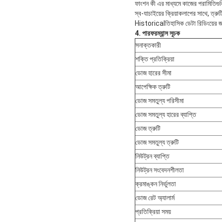
ফাংশন কী এর মাধ্যমে কাজের পরামিতিগুলি
স্ব-যাচাইয়ের ক্রিয়াকলাপের সাথে, ত্রু
Historicalতিহাসিক ডেটা রিডিংয়ের জন্য
4. পারফরম্যান্স সূচক
সনাক্তকারী
শক্তি প্রতিক্রিয়া
ডোজ হারের সীমা
আপেক্ষিক ত্রুটি
ডোজ সমতুল্য পরিসীমা
ডোজ সমতুল্য হারের ব্যাপ্তি
ডোজ ত্রুটি
ডোজ সমতুল্য ত্রুটি
নিউট্রন ব্যাপ্তি
নিউট্রন সংবেদনশীলতা
ক্রমাঙ্কন নির্ভুলতা
ডোজ রেট অ্যালার্ম
প্রতিক্রিয়া সময়