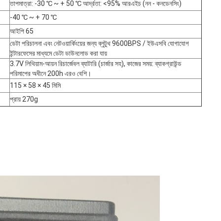
তাপমাত্রা: -30 ℃ ~ + 50 ℃ আর্দ্রতা: <95% আরএইচ (নন - কনডেনসিং)
-40 ℃ ~ + 70 ℃
আইপি 65
ডেটা পরিচালনা এবং নেটওয়ার্কিংয়ের জন্য ব্লুটুথ 9600BPS / ইউএসবি যোগাযোগ
ইন্টারফেসের মাধ্যমে ডেটা ডাউনলোড করা যায়
3.7V লিথিয়াম-আয়ন রিচার্জেবল ব্যাটারি (চার্জার সহ), কাজের সময়: ব্যাকগ্রাউন্ড
পরিমাপের অধীনে 200h এরও বেশি।
115 × 58 × 45 মিমি
প্রায় 270g