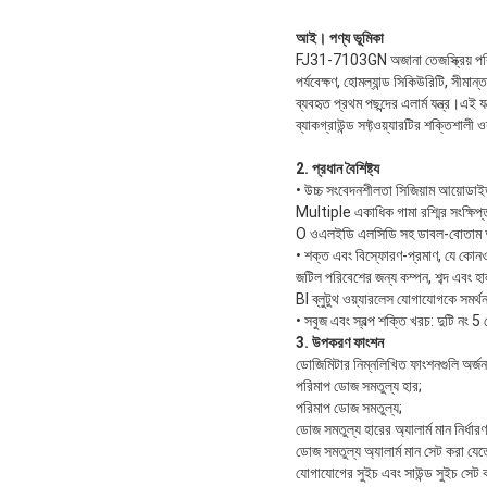
আই। পণ্য ভূমিকা
FJ31-7103GN অজানা তেজস্ক্রিয় পরিবে
পর্যবেক্ষণ, হোমল্যান্ড সিকিউরিটি, সীমান্ত 
ব্যবহৃত প্রথম পছন্দের এলার্ম যন্ত্র।এ
ব্যাকগ্রাউন্ড সফ্টওয়্যারটির শক্তিশালী ও
2. প্রধান বৈশিষ্ট্য
• উচ্চ সংবেদনশীলতা সিজিয়াম আয়োডাইড
Multiple একাধিক গামা রশ্মির সংক্ষিপ্ত 
O ওএলইডি এলসিডি সহ ডাবল-বোতাম অপ
• শক্ত এবং বিস্ফোরণ-প্রমাণ, যে কোন
জটিল পরিবেশের জন্য কম্পন, শব্দ এবং হাল
Bl ব্লুটুথ ওয়্যারলেস যোগাযোগকে সমর্থন
• সবুজ এবং স্বল্প শক্তি খরচ: দুটি নং 5 
3. উপকরণ ফাংশন
ডোজিমিটার নিম্নলিখিত ফাংশনগুলি অর্জ
পরিমাপ ডোজ সমতুল্য হার;
পরিমাপ ডোজ সমতুল্য;
ডোজ সমতুল্য হারের অ্যালার্ম মান নির্ধার
ডোজ সমতুল্য অ্যালার্ম মান সেট করা যেত
যোগাযোগের সুইচ এবং সাউন্ড সুইচ সেট 