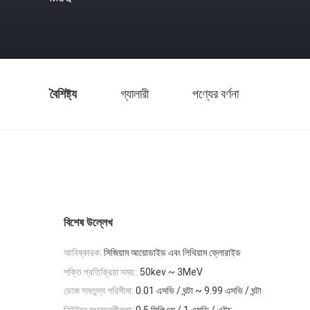
বৈশিষ্ট্য
গ্যালারী
পণ্যের বর্ণনা
বিশেষ উল্লেখ
আবিষ্কারক:
সিজিয়াম আয়োডাইড এবং লিথিয়াম ফ্লোরাইড
শক্তি প্রতিক্রিয়া সময়::
50kev ~ 3MeV
ডোজ সমতুল্য পরিসীমা:
0.01 এসভি / ঘন্টা ~ 9.99 এসভি / ঘন্টা