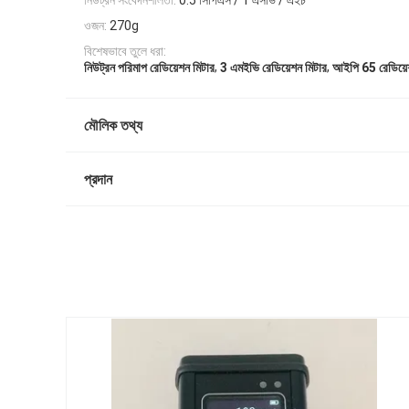
নিউট্রন সংবেদনশীলতা:
0.5 সিপিএস / 1 এসভি / এইচ
ওজন:
270g
বিশেষভাবে তুলে ধরা:
,
,
নিউট্রন পরিমাপ রেডিয়েশন মিটার
3 এমইভি রেডিয়েশন মিটার
আইপি 65 রেডিয়ে
মৌলিক তথ্য
প্রদান