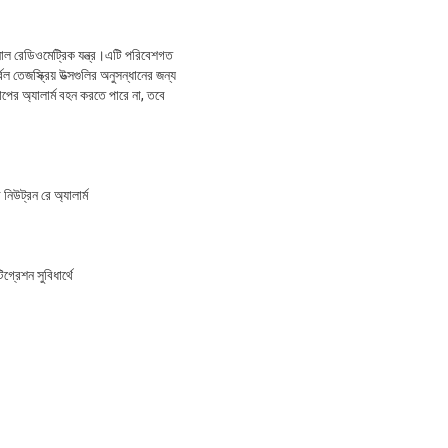
াল রেডিওমেট্রিক যন্ত্র।এটি পরিবেশগত
র্বল তেজস্ক্রিয় উত্সগুলির অনুসন্ধানের জন্য
াপের অ্যালার্ম বহন করতে পারে না, তবে
নিউট্রন রে অ্যালার্ম
গ্রেশন সুবিধার্থে