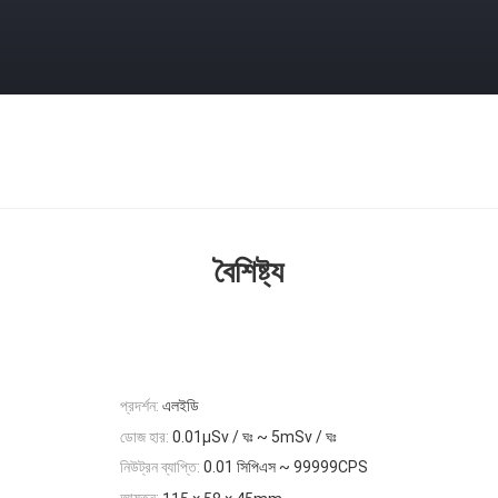
বৈশিষ্ট্য
প্রদর্শন:
এলইডি
ডোজ হার:
0.01μSv / ঘঃ ~ 5mSv / ঘঃ
নিউট্রন ব্যাপ্তি:
0.01 সিপিএস ~ 99999CPS