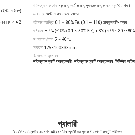
পরিসংখ্যান ফাংশন:
গড় মান, সর্বোচ্চ মান, ন্যূনতম মান, মানক বিচ্যুতির মান।
েরাইটের পরিমাণ)
যন্ত্র বন্ধ:
অটো পাওয়ার অফ ফাংশন
ব্লুএস এ 4.2
পরীক্ষার ব্যাপ্তি:
0.1 ~ 80% Fe, (0.1 ~ 110) ডাব্লুআরসি-নম্বর
সঠিকতা:
± 2% (পরিসীমা 0.1 ~ 30% Fe), ± 3% (পরিসীমা 30 ~ 80
অপারেশন টেম্প:
5 ~ 40 ℃
আয়তন:
175X100X38mm
বিশেষভাবে তুলে ধরা:
,
,
অতিস্বনক ত্রুটি সনাক্তকারী
অতিস্বনক ত্রুটি সনাক্তকরণ
ডিজিটাল অতিস্
গ্যালারী
বৈদ্যুতিন চৌম্বকীয় আবেশন আল্ট্রাসোনিক ত্রুটি সনাক্তকারী ফেরিট কনটেন্ট পরীক্ষক