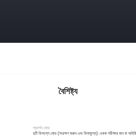
বৈশিষ্ট্য
প্রদর্শন মোড:
দুটি ডিসপ্লে মোড (সংরক্ষণ করুন এবং বিনামূল্যে): একক পরীক্ষার মান বা অবিচ্ছ