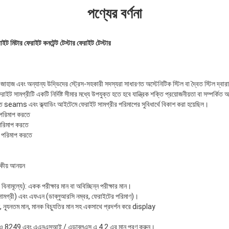
পণ্যের বর্ণনা
টার ফেরাইট কনটেন্ট টেস্টার ফেরাইট টেস্টার
হী জাহাজ এবং অন্যান্য উদ্ভিদের স্ট্রেস-সহকারী সদস্যরা সাধারণত অস্টেনিটিক স্টিল বা দ্বৈত স্টিল দ্বারা
ফেরাইট সামগ্রীটি একটি নির্দিষ্ট সীমার মধ্যে উপযুক্ত হতে হবে যান্ত্রিক শক্তি প্রয়োজনীয়তা বা সম্পর্কি
ams এবং ক্ল্যাডিং আইটেমে ফেরাইট সামগ্রীর পরিমাপের সুবিধার্থে বিকাশ করা হয়েছিল।
ি পরিমাপ করতে
 পরিমাপ করতে
 পরিমাপ করতে
বকীয় আনয়ন
িনামূল্যে): একক পরীক্ষার মান বা অবিচ্ছিন্ন পরীক্ষার মান।
সামগ্রী) এবং এফএন (ডাব্লুআরসি নম্বর, ফেরাইটের পরিমাণ)।
ান, ন্যূনতম মান, মানক বিচ্যুতির মান সহ একসাথে প্রদর্শন করে display
8249 এবং এএনএসআই / এডাব্লুএস এ 4.2 এর মান পূরণ করুন।