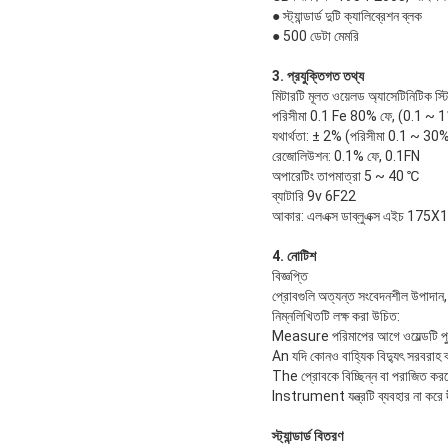
● স্ট্যান্ডার্ড দুটি ক্যালিব্রেশন ব্লক
● 500 ডেটা মেমরি
3. প্রযুক্তিগত তথ্য
মিটারটি মূলত ওয়েলড অ্যাসেটিনিটিক স্টিল
পরিসীমা 0.1 Fe 80% ফে, (0.1 ~ 11
যথার্থতা: ± 2% (পরিসীমা 0.1 ~ 3
রেজোলিউশন: 0.1% ফে, 0.1FN
অপারেটিং তাপমাত্রা 5 ~ 40 ℃
ব্যাটারি 9v 6F22
আকার: এলএক্স ডাব্লুএক্স এইচ 175
4. নোটিশ
বিজ্ঞপ্তি
প্রোবগুলি অত্যন্ত সংবেদনশীল উপাদান,
নিম্নলিখিতটি লক্ষ করা উচিত:
Measure পরিমাপের আগে ওয়েল্ডটি পুর
An যদি কোনও বাহ্যিক বিদ্যুৎ সরবরাহ ব
The প্রোবকে বিচ্ছিন্ন বা পরাজিত করবে
Instrument যন্ত্রটি ব্যবহার না করে দীর
স্ট্যান্ডার্ড বিতরণ