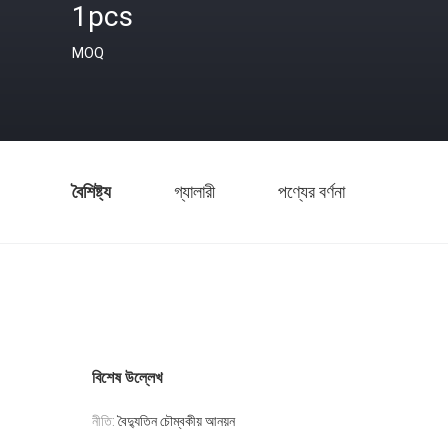
1pcs
MOQ
বৈশিষ্ট্য
গ্যালারী
পণ্যের বর্ণনা
বিশেষ উল্লেখ
নীতি:
বৈদ্যুতিন চৌম্বকীয় আনয়ন