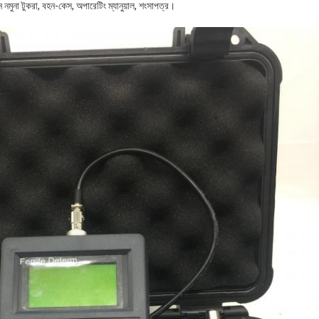
ন নমুনা টুকরা, বহন-কেস, অপারেটিং ম্যানুয়াল, শংসাপত্র।