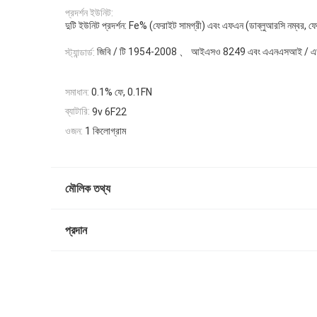
প্রদর্শন ইউনিট:
দুটি ইউনিট প্রদর্শন: Fe% (ফেরাইট সামগ্রী) এবং এফএন (ডাব্লুআরসি নম্বর, ফ
জিবি / টি 1954-2008 、 আইএসও 8249 এবং এএনএসআই / এডা
স্ট্যান্ডার্ড:
সমাধান:
0.1% ফে, 0.1FN
ব্যাটারি:
9v 6F22
ওজন:
1 কিলোগ্রাম
মৌলিক তথ্য
প্রদান