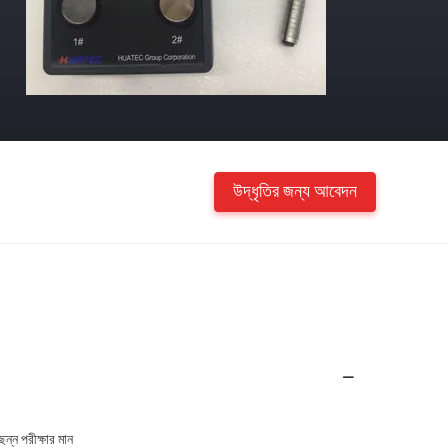
উদ্ধৃতির জন্য আবেদন
িন্ন পরীক্ষার মান