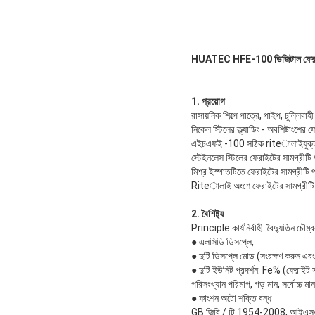
HUATEC HFE-100 ডিজিটাল ফেরাইট মি
1. প্রয়োগ
রাসায়নিক শিল্পে পাত্রে, পাইপ, চুল্লিবা
নিকেল স্টিলের ক্ল্যাডিং - অবশিষ্টাংশের 
এইচএফই -100 সঠিক riteালাইযুক্ত se
স্টেইনলেস স্টিলের ফেরাইটের সামগ্রীট
মিশ্র ইস্পাতটিতে ফেরাইটের সামগ্রীটি
Riteালাই অংশে ফেরাইটের সামগ্রীটি
2. বৈশিষ্ট্য
Principle কার্যনির্বাহী: বৈদ্যুতিন চৌম্
● এলসিডি ডিসপ্লে,
● দুটি ডিসপ্লে মোড (সংরক্ষণ করুন এবং ব
● দুটি ইউনিট প্রদর্শন: Fe% (ফেরাইট 
পরিসংখ্যান পরিমাপ, গড় মান, সর্বোচ্চ ম
● ফাংশন অটো শক্তি বন্ধ
GB জিবি / টি 1954-2008, আইএসও 