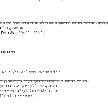
 বা দ্বৈত ফ্লেক্সের ফেরাইট সামগ্রী নির্ধারণের জন্য বা অ্যাসনেটিক ক্রোমিয়াম-নিকেল স্টিল ওয়েল্ডের ক্ল
0) ডাব্লুআরসি-নম্বর
0% Fe), ± 3% (পরিসীমা 30 ~ 80% Fe)
X100X38 মিমি
 পরিমাপের প্রক্রিয়াতে এটি নমুনায় আলতো করে রাখা উচিত।
োপুরি ঠান্ডা হতে হবে, তদন্তটি নমুনার সাথে আলতোভাবে যোগাযোগ করা যেতে পারে।
্যবহার করা হয় তবে প্রথমে ব্যাটারি সরাতে ভুলবেন না।
ন না, অন্যথায় এটি প্যারামিটারের পরিবর্তনের কারণ হবে।
্ঘক্ষণ ব্যাটারিটি বন্ধ করে দিন।