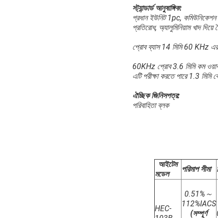
স্ট্যান্ডার্ড আনুষাঙ্গিক:
প্রধান ইউনিট 1pc, কমিউনিকেশন ক্যাবল
প্রতিরোধ, অ্যালুমিনিয়াম খাদ দিয়ে তৈ
প্রোব ব্যাস 14 মিমি 60 KHz এর
60KHz প্রোব 3.6 মিমি কম ওয়ার্ক
এটি পরীক্ষা করতে পারে
1.3 মিমি 
ঐচ্ছিক জিনিসপত্র:
পরিবাহিতা ব্লক
আইটেম
পরিমাপ সীমা
মডেল
0.51%～
112%IACS
HEC-
(সম্পূর্ণ