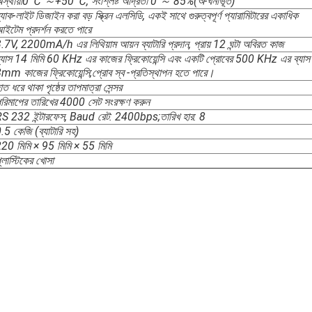
স্থায়ী0 ℃ ～+50 ℃, সংশ্লিষ্ট আর্দ্রতা 0 ～ 85%(অ-ঘনীভূত)
্যাক-লাইট ডিজাইন করা বড় স্ক্রিন এলসিডি, একই সাথে গুরুত্বপূর্ণ প্যারামিটারের একাধিক
ইটেম প্রদর্শন করতে পারে
.7V, 2200mA/h এর লিথিয়াম আয়ন ব্যাটারি প্রদান, প্রায় 12 ঘন্টা অবিরত কাজ
্যাস 14 মিমি 60 KHz এর কাজের ফ্রিকোয়েন্সি এবং একটি প্রোবের 500 KHz এর ব্যাস
mm কাজের ফ্রিকোয়েন্সি;প্রোব স্ব -প্রতিস্থাপন হতে পারে।
াত ধরে থাকা পৃষ্ঠের তাপমাত্রা সেন্সর
রিমাপের তারিখের 4000 সেট সংরক্ষণ করুন
S 232 ইন্টারফেস, Baud রেট: 2400bps;তারিখ হার: 8
.5 কেজি (ব্যাটারি সহ)
20 মিমি × 95 মিমি × 55 মিমি
্লাস্টিকের খোসা