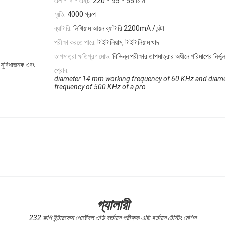
এল * বি * এইচ:
220 * 95 * 55 মিমি
স্মৃতি:
4000 গ্রুপ
ব্যাটারি:
লিথিয়াম আয়ন ব্যাটারি 2200mA / ঘন্টা
পরীক্ষা করতে পারে:
টাইটানিয়াম, টাইটানিয়াম খাদ
তাপমাত্রা ক্ষতিপূরণ মোড:
বিভিন্ন পরীক্ষার তাপমাত্রার অধীনে পরিমাপের নির্ভু
ে সুবিধাজনক এবং
প্রোব:
diameter 14 mm working frequency of 60 KHz and dia
frequency of 500 KHz of a pro
গ্যালারী
232 রুপি ইন্টারফেস পোর্টেবল এডি বর্তমান পরীক্ষক এডি বর্তমান টেস্টিং মেশিন