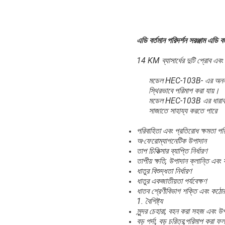
এডি বর্তমান পরিদর্শন সরঞ্জাম এডি বর্
14 KM ব্যাসার্ধের দুটি প্রোব এব
মডেল HEC-103B- এর অনন্য ক্য
স্থিরভাবে পরিমাপ করা যায়।
মডেল HEC-103B এর ধারাবাহিক
সাজাতে সাহায্য করতে পারে
পরিবাহিতা এবং প্রতিরোধ ক্ষমতা পর
অ-ফেরোম্যাগনেটিক উপাদান
তাপ চিকিত্সার ব্যাপ্তি নির্ধারণ
তাপীয় ক্ষতি, উপাদান ক্লান্তি এবং 
ধাতুর বিশুদ্ধতা নির্ধারণ
ধাতুর একজাতীয়তা পর্যবেক্ষণ
ধাতব শ্রেণীবিভাগ শক্তি এবং কঠোরত
1. বৈশিষ্ট্য
সুন্দর চেহারা, বহন করা সহজ এবং 
বড় পর্দা, বড় চরিত্র;পরিমাপ করা 