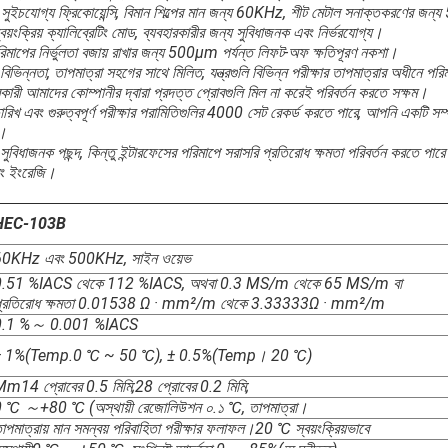
ইচযোগ্য ফ্রিকোয়েন্সি, বিমান শিল্পের মান জন্য 60KHz, শীট মেটাল সনাক্তকরণের জ
য়ংক্রিয় ক্যালিব্রেটিং মোড, ব্যবহারকারীর জন্য সুবিধাজনক এবং নির্ভরযোগ্য।
ে পরিমাপের নির্ভুলতা বজায় রাখার জন্য 500μm পর্যন্ত লিফট-অফ ক্ষতিপূরণ নকশা।
িভিন্নতা, তাপমাত্রা সহগের সাথে মিলিত, যন্ত্রগুলি বিভিন্ন পরীক্ষার তাপমাত্রার অধীনে পরি
ারকারী আমাদের কোম্পানীর দ্বারা প্রদত্ত প্রোবগুলি মিল না করেই পরিবর্তন করতে সক্ষম।
র তারিখ এবং গুরুত্বপূর্ণ পরীক্ষার পরামিতিগুলির 4000 সেট রেকর্ড করতে পারে, আপনি একটি সম্
ন।
ধাজনক পছন্দ, কিন্তু ইন্টারফেসের পরিমাপে সরাসরি প্রতিরোধ ক্ষমতা পরিবর্তন করতে পার
এবং ইংরেজি।
HEC-103B
60KHz এবং 500KHz, সাইন ওয়েভ
0.51 %IACS থেকে 112 %IACS, অথবা 0.3 MS/m থেকে 65 MS/m বা
প্রতিরোধ ক্ষমতা 0.01538 Ω · mm²/m থেকে 3.33333Ω · mm²/m
0.1 %～ 0.001 %IACS
± 1%(Temp.0 ℃ ~ 50 ℃), ± 0.5%(Temp। 20 ℃)
m14 প্রোবের 0.5 মিমি;28 প্রোবের 0.2 মিমি;
 ℃ ～+80 ℃ (অস্থায়ী রেজোলিউশন ০.১ ℃, তাপমাত্রা।
াপমাত্রায় মান সমন্বয় পরিবাহিতা পরীক্ষার ফলাফল।20 ℃ স্বয়ংক্রিয়ভাবে