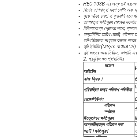
HEC-103B এর জন্য দুই ধরনের সু
বিশেষ তাপমাত্রা সহগ সেটিং এবং স্ব
পৃষ্ঠে আঁকা, লেপা বা ধুলাবালি হল
তাপমাত্রা ক্ষতিপূরণ মোডের নকশার ব
বিনিময়যোগ্য প্রোবের সাথে, ব্যবহ
অন্তর্নির্মিত তারিখ মেমরি, পরীক্ষা
কম্পিউটারকে সংযুক্ত করতে পারে
দুটি ইউনিট (MS/m বা %IACS) সুবি
দুই ধরনের ভাষা নির্বাচন: জাপানি 
2. প্রযুক্তিগত প্যারামিটার
মডেল
আইটেম
কাজ ফ্রিক।
পরিবাহিতা জন্য পরিমাপ পরিসীমা
রেজোলিউশন
পরিমাপ
স্পষ্টতা
উত্তোলন ক্ষতিপূরণ
M
অস্থায়ীদুরত্ব পরিমাপ করা
0
অটো।ক্ষতিপূরণ
ত