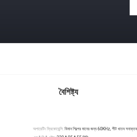
বৈশিষ্ট্য
অপারেটিং ফ্রিকোয়েন্সি:
বিমান শিল্পের মানের জন্য 60KHz, শীট ধাতব সনাক