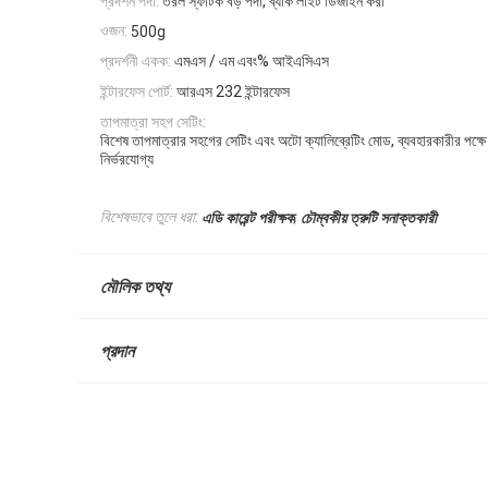
প্রদর্শন পর্দা:
তরল স্ফটিক বড় পর্দা, ব্যাক লাইট ডিজাইন করা
ওজন:
500g
প্রদর্শনী একক:
এমএস / এম এবং% আইএসিএস
ইন্টারফেস পোর্ট:
আরএস 232 ইন্টারফেস
তাপমাত্রা সহগ সেটিং:
বিশেষ তাপমাত্রার সহগের সেটিং এবং অটো ক্যালিব্রেটিং মোড, ব্যবহারকারীর পক্ষ
নির্ভরযোগ্য
,
বিশেষভাবে তুলে ধরা:
এডি কারেন্ট পরীক্ষক
চৌম্বকীয় ত্রুটি সনাক্তকারী
মৌলিক তথ্য
প্রদান