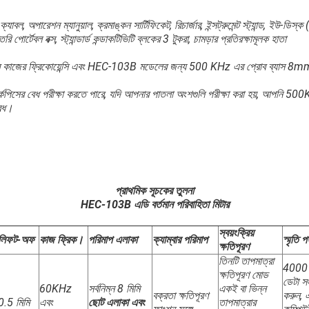
, অপারেশন ম্যানুয়াল, ক্রমাঙ্কন সার্টিফিকেট, রিচার্জার, ইন্সট্রুমেন্ট স্ট্যান্ড, ইউ-ডিস্ক
রি পোর্টেবল বক্স, স্ট্যান্ডার্ড কন্ডাকটিভিটি ব্লকের 3 টুকরা, চামড়ার প্রতিরক্ষামূলক হাতা
 কাজের ফ্রিকোয়েন্সি এবং HEC-103B মডেলের জন্য 500 KHz এর প্রোব ব্যাস 8mm ক
পিসের বেধ পরীক্ষা করতে পারে, যদি আপনার পাতলা অংশগুলি পরীক্ষা করা হয়, আপনি 500K
বেধ।
প্রাথমিক সূচকের তুলনা
HEC-103B এডি বর্তমান পরিবাহিতা মিটার
স্বয়ংক্রিয়
লিফট-অফ
কাজ ফ্রিক।
পরিমাপ এলাকা
ক্যাম্বার পরিমাপ
স্মৃতি পড
ক্ষতিপূরণ
তিনটি তাপমাত্রা
4000 
ক্ষতিপূরণ মোড
ডেটা সং
60KHz
সর্বনিম্ন 8 মিমি
একই বা ভিন্ন
বক্রতা ক্ষতিপূরণ
করুন, 
0.5 মিমি
এবং
ছোট এলাকা এবং
তাপমাত্রার