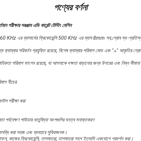
পণ্যের বর্ণনা
তমান পরীক্ষার সরঞ্জাম এডি কারেন্ট টেস্টিং মেশিন
ং 60 KHz এর ব্যাসার্ধের ফ্রিকোয়েন্সি 500 KHz এর ব্যাস 8mm সহ;প্রোব স্ব -প্রতিস
াম্বার পরিবর্তন প্রযুক্তি রয়েছে, বিশেষ ক্যাম্বার পরিমাপ মোড এবং "∧" আকৃতির প্রোব
তা পরিমাপ ফাংশন রয়েছে, যা আপনাকে দক্ষতা বাড়ানোর জন্য উপরের এবং নিম্ন সীমানা 
িমাপ নীচের:
ফাটল পরীক্ষা করা
া পর্যবেক্ষণ পাউডার ধাতুবিদ্যা অংশগুলির ঘনত্ব সনাক্তকরণ
উপলব্ধি করা সহজ এবং ব্যবহারে সুবিধাজনক।
ফলাফল, কাজের ফ্রিকোয়েন্সি, তাপমাত্রা, তাপমাত্রা সহগ ইত্যাদি একযোগে প্রদর্শন করা।