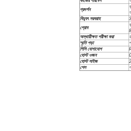
কাজের পরিবেশ
অ
ব
প্রদর্শন
আ
বিদ্যুৎ সরবরাহ
3
ব
প্রোব
8
অস্থায়ীক্ষত পরীক্ষা করা
হ
স্মৃতি পড়া
প
পিসি যোগাযোগ
R
হোস্ট ওজন
0
হোস্ট সাইজ
2
শেল
প