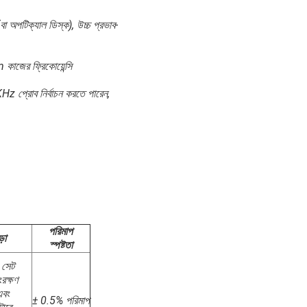
 (বা অপটিক্যাল ডিস্ক), উচ্চ প্রভাব-
াজের ফ্রিকোয়েন্সি
Hz প্রোব নির্বাচন করতে পারেন,
পরিমাপ
়া
স্পষ্টতা
সেট
রক্ষণ
এবং
± 0.5% পরিমাপ