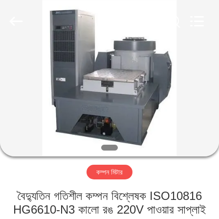
2026
HUATEC
GROUP
CORPORATION.
All
Rights
Reserved.
বাড়ি
পণ্য
আমাদের
সম্পর্কে
কারখানা
কম্পন মিটার
ভ্রমণ
বৈদ্যুতিন গতিশীল কম্পন বিশ্লেষক ISO10816
মান
HG6610-N3 কালো রঙ 220V পাওয়ার সাপ্লাই