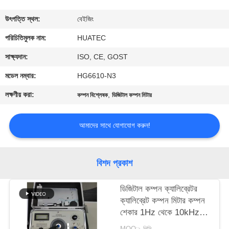
নিয়ন্ত্রণ
উৎপত্তি স্থল:
বেইজিং
যোগাযোগ
পরিচিতিমুলক নাম:
HUATEC
করুন
সাক্ষ্যদান:
ISO, CE, GOST
মডেল নম্বার:
HG6610-N3
উদ্ধৃতির
লক্ষণীয় করা:
,
কম্পন বিশ্লেষক
ডিজিটাল কম্পন মিটার
জন্য
আবেদন
আমাদের সাথে যোগাযোগ করুন!
সাইট
বিশদ প্রকাশ
ম্যাপ
ডিজিটাল কম্পন ক্যালিব্রেটর
ক্যালিব্রেট কম্পন মিটার কম্পন
PRIVACY
শেকার 1Hz থেকে 10kHz
POLICY
ক্রমাগত নিয়মিত HG-5020i
MOQ:১ পিসি