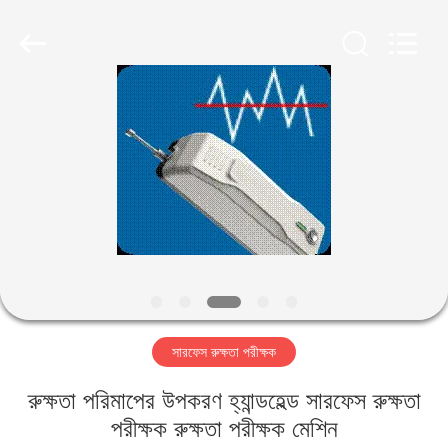
2026
HUATEC
GROUP
CORPORATION.
All
Rights
Reserved.
বাড়ি
পণ্য
আমাদের
সম্পর্কে
কারখানা
সারফেস রুক্ষতা পরীক্ষক
ভ্রমণ
রুক্ষতা পরিমাপের উপকরণ হ্যান্ডহেল্ড সারফেস রুক্ষতা
মান
পরীক্ষক রুক্ষতা পরীক্ষক মেশিন