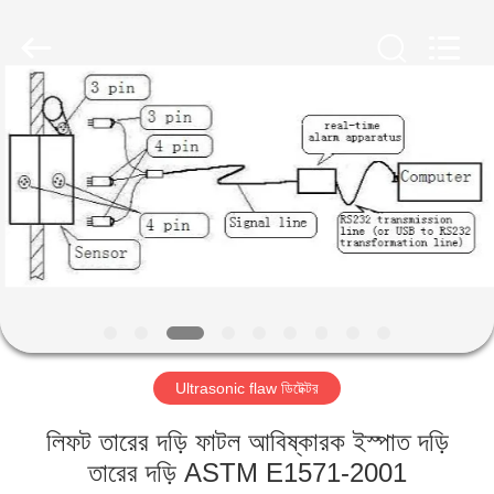
2026
HUATEC
GROUP
CORPORATION.
All
Rights
Reserved.
বাড়ি
পণ্য
আমাদের
সম্পর্কে
কারখানা
Ultrasonic flaw ডিটেক্টর
ভ্রমণ
লিফট তারের দড়ি ফাটল আবিষ্কারক ইস্পাত দড়ি
মান
তারের দড়ি ASTM E1571-2001