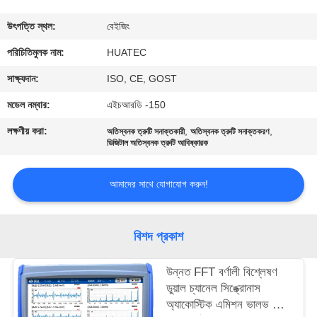
নিয়ন্ত্রণ
উৎপত্তি স্থল:
বেইজিং
যোগাযোগ
পরিচিতিমুলক নাম:
HUATEC
করুন
সাক্ষ্যদান:
ISO, CE, GOST
মডেল নম্বার:
এইচআরডি -150
উদ্ধৃতির
লক্ষণীয় করা:
,
,
অতিস্বনক ত্রুটি সনাক্তকারী
অতিস্বনক ত্রুটি সনাক্তকরণ
জন্য
ডিজিটাল অতিস্বনক ত্রুটি আবিষ্কারক
আবেদন
আমাদের সাথে যোগাযোগ করুন!
সাইট
বিশদ প্রকাশ
ম্যাপ
উন্নত FFT বর্ণালী বিশ্লেষণ
PRIVACY
ডুয়াল চ্যানেল সিঙ্ক্রোনাস
অ্যাকোস্টিক এমিশন ভালভ লিক
POLICY