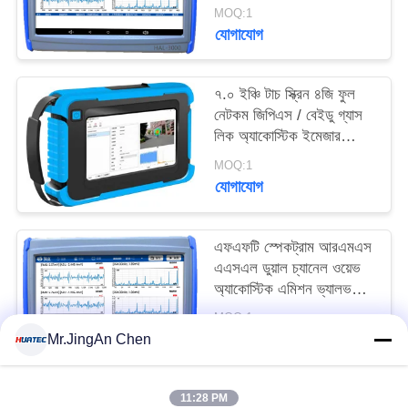
ডিটেক্টর ঐচ্ছিক লাভ সহ
MOQ:1
যোগাযোগ
৭.০ ইঞ্চি টাচ স্ক্রিন ৪জি ফুল
নেটকম জিপিএস / বেইডু গ্যাস
লিক অ্যাকোস্টিক ইমেজার
HAI-100
MOQ:1
যোগাযোগ
এফএফটি স্পেকট্রাম আরএমএস
এএসএল ডুয়াল চ্যানেল ওয়েভ
অ্যাকোস্টিক এমিশন ভ্যালভ
ফুটো ডিটেক্টর
MOQ:1
যোগাযোগ
Mr.JingAn Chen
11:28 PM