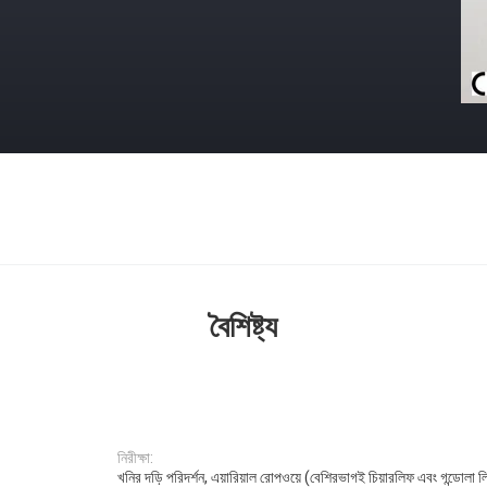
বৈশিষ্ট্য
নিরীক্ষা:
খনির দড়ি পরিদর্শন, এয়ারিয়াল রোপওয়ে (বেশিরভাগই চিয়ারলিফ এবং গন্ডোলা ল