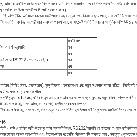
 বৃদ্ধি; আংশিক ত্রুটি প্রদর্শন ক্রস বিভাগ এবং মোট বিভাগীয় এলাকা শতাংশ উপর প্রদর্শিত; সফ্টওয়্যার এবং উইন
্দ ফাইল ফর্ম উত্পাদন পরীক্ষা রিপোর্ট ব্যবহার করে।
 তারের দড়ি কম্পিউটার আবিষ্কারক ডস সফটওয়্যার নমুনা নমুনা তথ্য বিন্যাস হতে পারে, এবং এটি বিশ্লেষণ
টিং পদ্ধতি এবং নিরাপদ পরীক্ষার ব্যবস্থা গ্রহণ করে, যা সহজেই প্রতিটি ধরনের আধুনিক কম্পিউটারের জ
একটি দল
লার্ম যন্ত্রপাতি
এক
এক
সবি থেকে RS232 রূপান্তর লাইন)
এক
কেজ
এক
এক
 লোকেটার (লিডিং হুইল, এনকোডার), চুম্বকীয়করণ ইনস্টলেশন এবং নমুনা সংস্থার দ্বারা গঠিত। সিস্টেমটি 
 এটি সংকেত সংগ্রহ করতে পারে।
া একটি বৃত্ত rotated, ছবির বৈদ্যুতিন এনকোডার সমান স্পেস নমুনা বুঝতে, নমুনা নির্দেশ পালঙ্ক পাঠায
টি আপেক্ষিক আন্দোলন আছে, তারের দড়ি অক্ষীয় চুম্বকত্ব সম্পন্ন।
রটির আপেক্ষিক আন্দোলন থাকে, তখন নমুনা চ্যানেল গঠিত হল উপাদানটি সিমুলেশন ভোল্টেজ সিগন্যালের মধ্য
পাতি
তিটি একটি পোর্টেবল মাল্টি-উদ্দেশ্য ডাটা অ্যাকটিভিশন, RS232 ট্রান্সমিশন লাইনের মাধ্যমে কম্পিউটা
হারযোগ্য ফাংশন অন-লাইন এবং রিয়েল-টাইম প্রসেসিং বিশ্লেষণটি ব্যবহার করে , সমতুল্য থ্রেশহোল্ড মান 