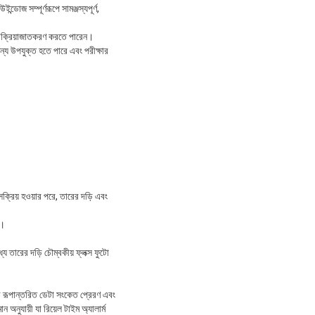
্ডোজ সম্পূর্ণরূপে সামঞ্জস্যপূর্ণ,
 প্রক্রিয়াজাতকরণ করতে পারেন।
ন্য উপযুক্ত হতে পারে এবং পরীক্ষার
সক্রিয় হওয়ার পরে, তারের দড়ি এবং
়।
ে তারের দড়ি চৌম্বকীয় ফ্লক্স ফুটো
রে রূপান্তরিত ডেটা সংকেত প্রেরণ এবং
অনুযায়ী যা রিয়েল টাইম অ্যালার্ম