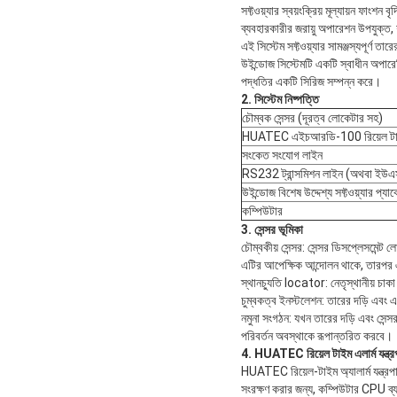
সফ্টওয়্যার স্বয়ংক্রিয় মূল্যায়ন ফাংশন
ব্যবহারকারীর জরায়ু অপারেশন উপযুক্ত, শব
এই সিস্টেম সফ্টওয়্যার সামঞ্জস্যপূর্ণ
উইন্ডোজ সিস্টেমটি একটি স্বাধীন অপারে
পদ্ধতির একটি সিরিজ সম্পন্ন করে।
2. সিস্টেম নিষ্পত্তি
চৌম্বক সেন্সর (দূরত্ব লোকেটার সহ)
HUATEC এইচআরডি-100 রিয়েল টাইম এ
সংকেত সংযোগ লাইন
RS232 ট্রান্সমিশন লাইন (অথবা ইউএ
উইন্ডোজ বিশেষ উদ্দেশ্য সফ্টওয়্যার প্যা
কম্পিউটার
3. সেন্সর ভূমিকা
চৌম্বকীয় সেন্সর: সেন্সর ডিসপ্লেসমেন্ট
এটির আপেক্ষিক আন্দোলন থাকে, তারপর
স্থানচ্যুতি locator: নেতৃস্থানীয় চাক
চুম্বকত্ব ইনস্টলেশন: তারের দড়ি এবং এ
নমুনা সংগঠন: যখন তারের দড়ি এবং সেন্স
পরিবর্তন অবস্থাকে রূপান্তরিত করবে।
4. HUATEC রিয়েল টাইম এলার্ম যন্ত্র
HUATEC রিয়েল-টাইম অ্যালার্ম যন্ত্রপা
সংরক্ষণ করার জন্য, কম্পিউটার CPU ব্যব