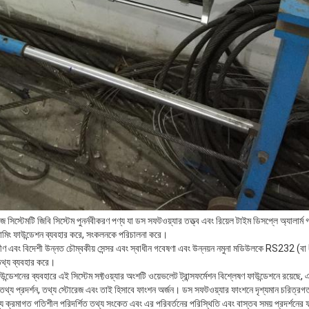
জ সিস্টেমটি জিবি সিস্টেম পুনর্নবীকরণ পণ্য যা ডস সফটওয়্যার তত্ত্ব এবং রিয়েল টাইম ডিসপ্লে অ্যালার্
্রামিং ফাউন্ডেশন ব্যবহার করে, সংকলনকে পরিচালনা করে।
তরীণ এবং বিদেশী উন্নত চৌম্বকীয় সেন্সর এবং স্বাধীন গবেষণা এবং উন্নয়ন নমুনা মডিউলকে RS232 (বা
 তথ্য ব্যবহার করে।
াউন্ডেশনের ব্যবহারে এই সিস্টেম সফ্টওয়্যার অংশটি ওয়েভলেট ট্রান্সফর্মেশন বিশ্লেষণ ফাউন্ডেশনে রয়ে
ণ, তথ্য প্রদর্শন, তথ্য স্টোরেজ এবং তাই হিসাবে ফাংশন অর্জন। ডস সফটওয়্যার ফাংশনে দৃশ্যমান চরিত্রগ
্য ক্রমাগত গতিশীল পরিদর্শিত তথ্য সংকেত এবং এর পরিবর্তনের পরিস্থিতি এবং বাস্তব সময় প্রদর্শনের ফলা