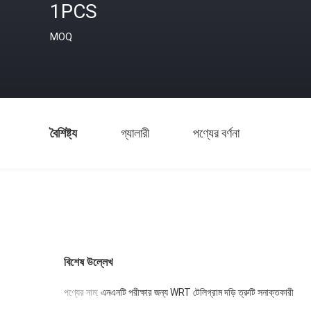
1PCS
MOQ
বৈশিষ্ট্য
গ্যালারী
পণ্যের বর্ণনা
বিশেষ উল্লেখ
পণ্যের নাম:
এনএনটি পরীক্ষার জন্য WRT টেলিগ্রাম দড়ি ত্রুটি সনাক্তকারী