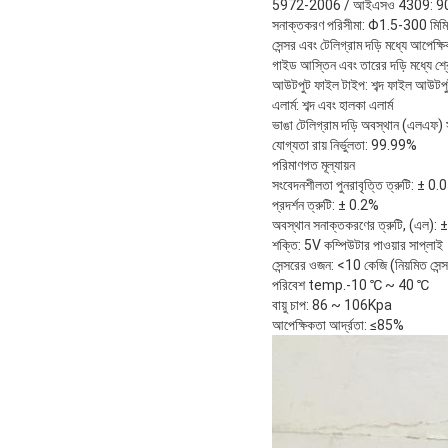
5972-2006 / আইএসও 4309: 9
সনাক্তকরণ পরিসীমা: Φ1.5-300 মিমি (বি
সেন্সর এবং টেলিগ্রাম দড়ি মধ্যে আপেক্
গাইড আস্তিন এবং তারের দড়ি মধ্যে শ্র
আউটপুট ফাইল টাইপ: শব্দ ফাইল আউটপ
এলার্ম: শব্দ এবং হালকা এলার্ম
ভাঙা টেলিগ্রাম দড়ি অবস্থান (এলএফ)
যোগ্যতা রায় নির্ভুলতা: 99.99%
পরিমাণগত মূল্যায়ন
সংবেদনশীলতা পুনরাবৃত্তি ত্রুটি: ± 
প্রদর্শন ত্রুটি: ± 0.2%
অবস্থান সনাক্তকরণের ত্রুটি, (এল):
শক্তি: 5V কম্পিউটার পাওয়ার সাপ্লাই
সেন্সরের ওজন: <10 কেজি (নিয়মিত সেন্
পরিবেশ temp.-10 ℃ ~ 40 ℃
বায়ু চাপ: 86 ~ 106Kpa
আপেক্ষিকতা আর্দ্রতা: ≤85%