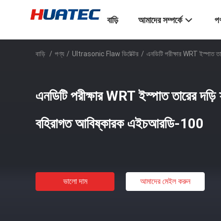
বাড়ি
আমাদের সম্পর্কে
পণ
বাড়ি
/
পণ্য
/
Ultrasonic Flaw ডিটেক্টর
/
এনডিটি পরীক্ষার WRT ইস্পাত ত
এনডিটি পরীক্ষার WRT ইস্পাত তারের দড়ি
বহিরাগত আবিষ্কারক এইচআরডি-100
ভালো দাম
আমাদের মেইল ​​করুন