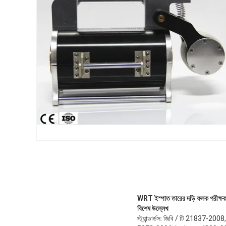
WRT ইস্পাত তারের দড়ি ফলক পরীক্ষক
বিশেষ উল্লেখ
স্ট্যান্ডার্ডস: জিবি / টি 21837-2008,