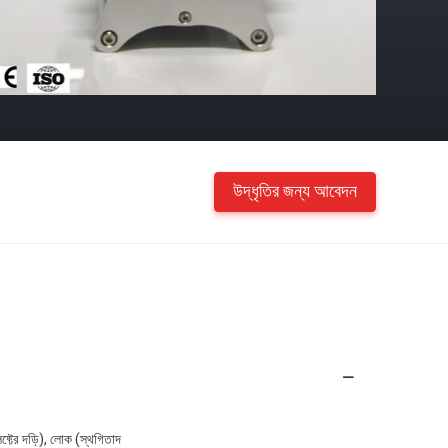
উদ্ধৃতির জন্য আবেদন
িফ্টের দড়ি), লোক (স্থগিতাদ