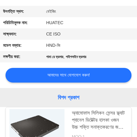
নিয়ন্ত্রণ
উৎপত্তি স্থল:
বেইজিং
যোগাযোগ
পরিচিতিমুলক নাম:
HUATEC
করুন
সাক্ষ্যদান:
CE ISO
মডেল নম্বার:
HND-জি
উদ্ধৃতির
লক্ষণীয় করা:
,
গামা রে ক্রলার
পাইপলাইন ক্রলার
জন্য
আবেদন
আমাদের সাথে যোগাযোগ করুন!
সাইট
বিশদ প্রকাশ
ম্যাপ
অ্যামোফাস সিলিকন সেন্সর ফ্ল্যাট
প্যানেল ডিটেক্টর হালকা ওজন
PRIVACY
উচ্চ শক্তি সনাক্তকরণের জন্য
POLICY
উপযুক্ত 15MV
MOQ:1