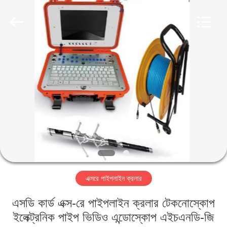
2026
HUATEC
GROUP
CORPORATION.
All
Rights
Reserved.
বাড়ি
পণ্য
আমাদের
সম্পর্কে
কারখানা
এক্সরে পাইপলাইন ক্রলার
ভ্রমণ
এসডি কার্ড এক্স-রে পাইপলাইন ক্রলার টেকনোস্কোপ
মান
ইলেক্ট্রনিক পাইপ ভিডিও এন্ডোস্কোপ এইচএনডি-জি