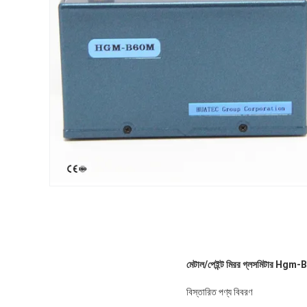
মেটাল/পেইন্ট মিরর গ্লসমিটার Hgm-B6
বিস্তারিত পণ্য বিবরণ