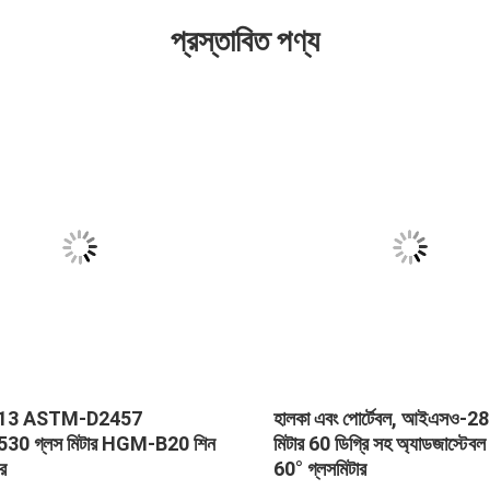
প্রস্তাবিত পণ্য
M-D2457
হালকা এবং পোর্টেবল, আইএসও-2813 গ্লস
মিটার HGM-B20 শিন
মিটার 60 ডিগ্রি সহ অ্যাডজাস্টেবল নব টাইপ
60° গ্লসমিটার