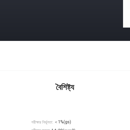
বৈশিষ্ট্য
＜1%(gs)
পরীক্ষার নির্ভুলতা: