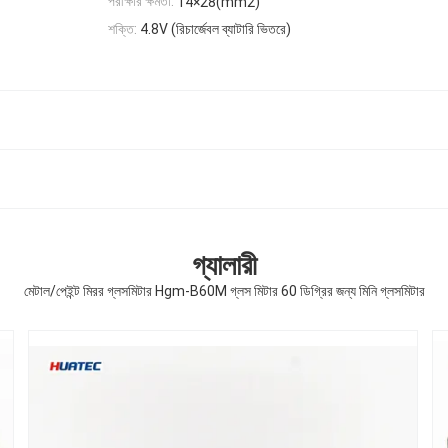
পরীক্ষার ক্ষমতা:
14×28(mm2)
শক্তি:
4.8V (রিচার্জেবল ব্যাটারি ভিতরে)
গ্যালারী
মেটাল/পেইন্ট মিরর গ্লসমিটার Hgm-B60M গ্লস মিটার 60 ডিগ্রির জন্য মিনি গ্লসমিটার