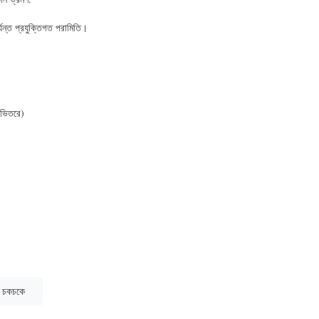
্যন্ত প্রযুক্তিগত পরামিতি।
ি ভিতরে)
ল চকচকে