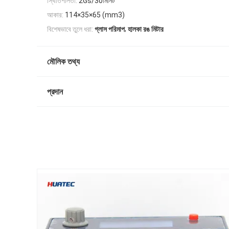
স্থিতিশীলতা:
2Gs/30মিনিট
আকার:
114×35×65 (mm3)
,
বিশেষভাবে তুলে ধরা:
গ্লাস পরিমাপ
হালকা রঙ মিটার
মৌলিক তথ্য
প্রদান