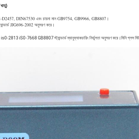
াতু)
M-D2457, DIN67530 এবং চায়না মান GB9754, GB9966, GB8807।
্ট্যান্ডার্ড JJG696-2002 অনুসরণ করে।
-2813 iS0-7668 GB8807 স্ট্যান্ডার্ড ম্যানুফ্যাকচারিং নির্ভুলতা অনুসরণ করে।মিনি গ্লস মিটা