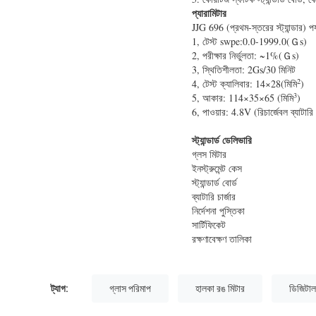
প্যারামিটার
JJG 696 (প্রথম-স্তরের স্ট্যান্ডার) পর
1, টেস্ট swpe:0.0-1999.0(Ｇs)
2, পরীক্ষার নির্ভুলতা: ~1%(Ｇs)
3, স্থিতিশীলতা: 2Gs/30 মিনিট
2
4, টেস্ট ক্যালিবার: 14×28(মিমি
)
3
5, আকার: 114×35×65 (মিমি
)
6, পাওয়ার: 4.8V (রিচার্জেবল ব্যাটার
স্ট্যান্ডার্ড ডেলিভারি
গ্লস মিটার
ইনস্ট্রুমেন্ট কেস
স্ট্যান্ডার্ড বোর্ড
ব্যাটারি চার্জার
নির্দেশনা পুস্তিকা
সার্টিফিকেট
রক্ষণাবেক্ষণ তালিকা
ট্যাগ:
গ্লাস পরিমাপ
হালকা রঙ মিটার
ডিজিটা