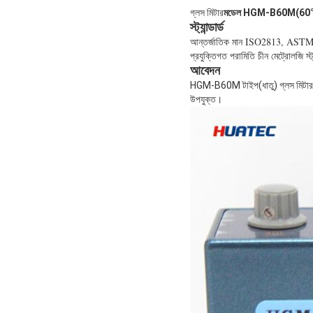
গ্লস মিটার
মডেল HGM-B60M(60°ধ
স্ট্যান্ডার্ড
আন্তর্জাতিক মান ISO2813, AST
প্রযুক্তিগত পরামিতি চীন মেট্রোলজি স
আবেদন
HGM-B60M টাইপ(ধাতু) গ্লস মিটার is0
উপযুক্ত।