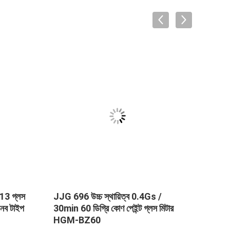
JJG 696 উচ্চ স্থায়িত্ব 0.4Gs /
Iso-7668 পেইন্ট
30min 60 ডিগ্রি কোণ পেইন্ট গ্লস মিটার
হ্যান্ডহেল্ড ট্রাই অ
HGM-BZ60