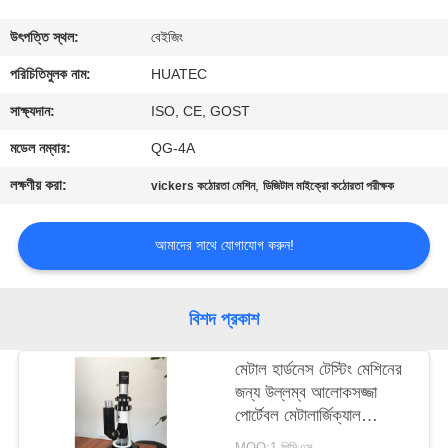
নিয়ন্ত্রণ
উৎপত্তি স্থল:
বেইজিং
যোগাযোগ
পরিচিতিমুলক নাম:
HUATEC
করুন
সাক্ষ্যদান:
ISO, CE, GOST
মডেল নম্বার:
QG-4A
উদ্ধৃতির
লক্ষণীয় করা:
,
vickers কঠোরতা মেশিন
ডিজিটাল মাইক্রো কঠোরতা পরীক্ষক
জন্য
আবেদন
আমাদের সাথে যোগাযোগ করুন!
সাইট
বিশদ প্রকাশ
ম্যাপ
মেটাল হার্ডনেস টেস্টিং মেশিনের
জন্য উল্লম্ব আলোকসজ্জা
PRIVACY
পোর্টেবল মেটালার্জিক্যাল
POLICY
মাইক্রোস্কোপ
MOQ:1 পিসিএস