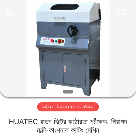
2026
HUATEC
GROUP
CORPORATION.
All
Rights
Reserved.
বাড়ি
পণ্য
আমাদের
সম্পর্কে
কারখানা
মাইক্রো বিক্রেতার কঠোরতা পরীক্ষক
ভ্রমণ
HUATEC ধাতব ভিক্টর কঠোরতা পরীক্ষক, নিরাপদ
মান
মাল্টি-ফাংশনাল কাটিং মেশিন