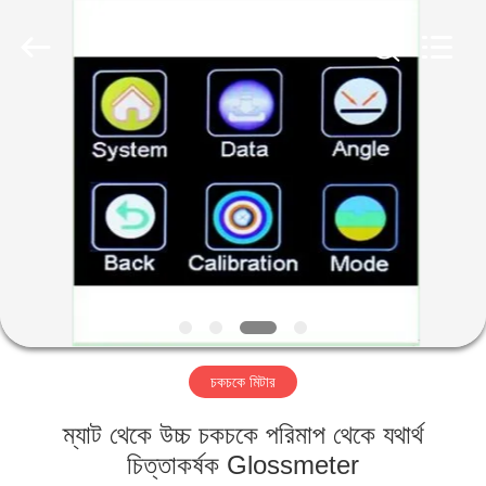
2026
HUATEC
GROUP
CORPORATION.
All
Rights
Reserved.
বাড়ি
পণ্য
আমাদের
সম্পর্কে
কারখানা
চকচকে মিটার
ভ্রমণ
ম্যাট থেকে উচ্চ চকচকে পরিমাপ থেকে যথার্থ
মান
চিত্তাকর্ষক Glossmeter