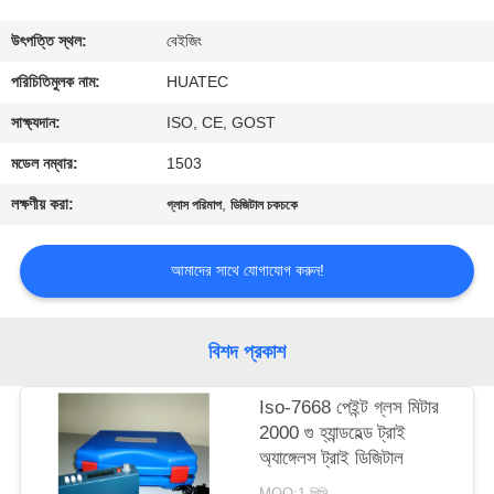
নিয়ন্ত্রণ
উৎপত্তি স্থল:
বেইজিং
যোগাযোগ
পরিচিতিমুলক নাম:
HUATEC
করুন
সাক্ষ্যদান:
ISO, CE, GOST
মডেল নম্বার:
1503
উদ্ধৃতির
লক্ষণীয় করা:
,
গ্লাস পরিমাপ
ডিজিটাল চকচকে
জন্য
আবেদন
আমাদের সাথে যোগাযোগ করুন!
সাইট
বিশদ প্রকাশ
ম্যাপ
Iso-7668 পেইন্ট গ্লস মিটার
2000 গু হ্যান্ডহেল্ড ট্রাই
PRIVACY
অ্যাঙ্গেলস ট্রাই ডিজিটাল
POLICY
MOQ:1 পিসি