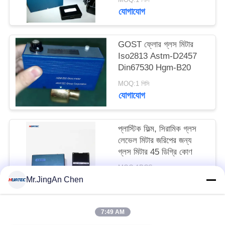
যোগাযোগ
GOST ফ্লোর গ্লস মিটার
Iso2813 Astm-D2457
Din67530 Hgm-B20
MOQ:1 পিসি
যোগাযোগ
প্লাস্টিক ফিল্ম, সিরামিক গ্লস
লেভেল মিটার জরিপের জন্য
গ্লস মিটার 45 ডিগ্রি কোণ
MOQ:1PCS
যোগাযোগ
Mr.JingAn Chen
7:49 AM
সব